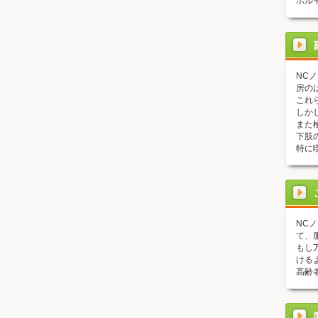
ホル
NC
房の
これ
しか
また
下肢
特に
NC
て、
もし
ける
高齢