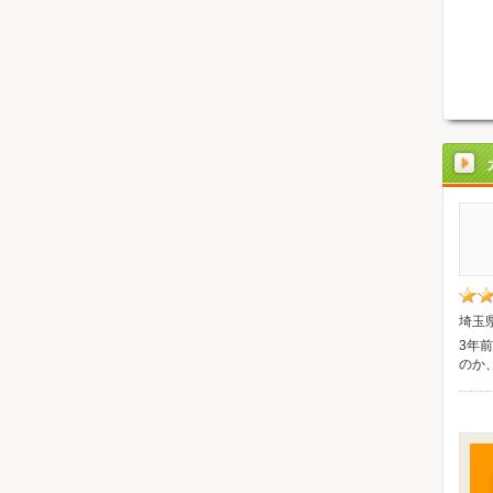
埼玉県
3年
のか