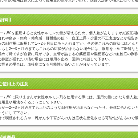
モン剤の服用は個人によって服用量の差が大きいので、医師の診断や指示に従って
副作用
ノーム50を服用すると女性ホルモンの量が増えるため、個人差がありますが妊娠初
はれや痛み・頭痛・倦怠感・肝機能の低下・血圧上昇・少量の不正出血などが報告
らの副作用は服用して1〜2ヶ月目にあらわれますが、その後これらの症状はほとん
しもし2〜3ヶ月過ぎてもこれらの症状が治まらない場合には、服用を止めて医師な
極めて稀ですが血管に塊ができ、血管が詰まる心筋梗塞や脳梗塞などの血栓症の副
の静脈が腫れたり痛む場合には服用を止め、医師に相談して下さい。
喫煙者の場合は、血栓症になる可能性が高いことが分かっています。
ご使用上の注意
ノーム50に限りませんが女性ホルモン剤を使用する際には、服用の量にかなり個人
服用量や用法を守るようにして下さい。
万が一2〜3ヶ月過ぎても上記のような副作用が治まらなかったり、身体に合わない
ようにして下さい。
者で喫煙される方や、乳がんや子宮がんの方は症状を悪化させる可能性があるので
関連商品