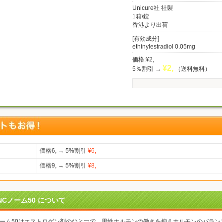
Unicure社 社製
1箱/錠
香港より出荷
[有効成分]
ethinylestradiol 0.05mg
価格:¥2,
¥
2,
5％割引 →
（送料無料）
価格6, → 5%割引
¥6,
価格9, → 5%割引
¥8,
NCノーム50 について
ノーム50はエストロゲン剤のひとつで、男性ホルモンの働きを抑えホルモンのバラン