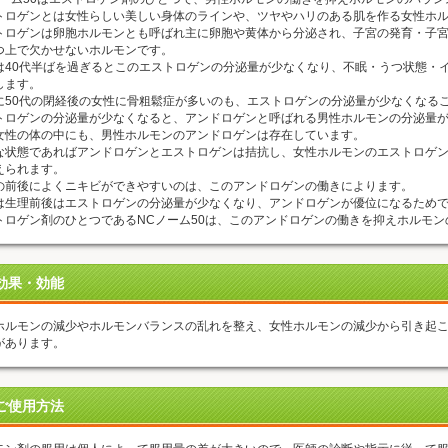
トロゲンとは女性らしい美しい身体のラインや、ツヤやハリのある肌を作る女性ホ
トロゲンは卵胞ホルモンとも呼ばれ主に卵胞や黄体から分泌され、子宮の発育・子宮
つ上で欠かせないホルモンです。
は40代半ばを過ぎるとこのエストロゲンの分泌量が少なくなり、不眠・うつ状態・
します。
に50代の閉経後の女性に骨粗鬆症が多いのも、エストロゲンの分泌量が少なくなる
トロゲンの分泌量が少なくなると、アンドロゲンと呼ばれる男性ホルモンの分泌量
女性の体の中にも、男性ホルモンのアンドロゲンは存在しています。
な状態であればアンドロゲンとエストロゲンは拮抗し、女性ホルモンのエストロゲ
えられます。
の前後によくニキビができやすいのは、このアンドロゲンの働きによります。
は生理前後はエストロゲンの分泌量が少なくなり、アンドロゲンが優位になるため
トロゲン剤のひとつであるNCノーム50は、このアンドロゲンの働きを抑えホルモ
効果・効能
ホルモンの減少やホルモンバランスの乱れを整え、女性ホルモンの減少から引き起
があります。
ご使用方法