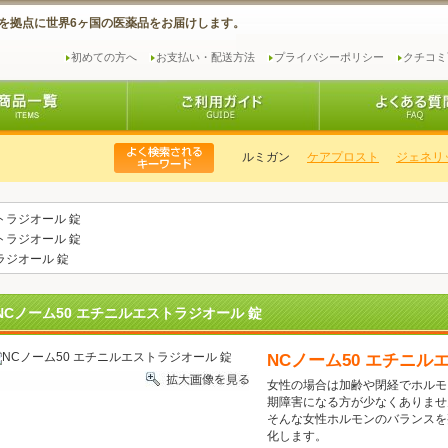
を拠点に世界6ヶ国の医薬品をお届けします。
初めての方へ
お支払い・配送方法
プライバシーポリシー
クチコミ
ルミガン
ケアプロスト
ジェネリッ
トラジオール 錠
トラジオール 錠
ラジオール 錠
NCノーム50 エチニルエストラジオール 錠
NCノーム50 エチニル
女性の場合は加齢や閉経でホルモ
期障害になる方が少なくありませ
そんな女性ホルモンのバランスを
化します。