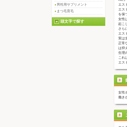
男性用サプリメント
エス
エス
まつ毛育毛
を保
女性
頭文字で探す
起こ
さら
エス
実は
正常
は抑
生理
これ
エス
女性
働き