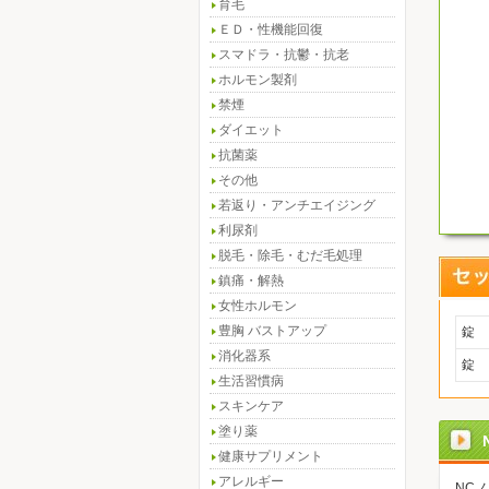
育毛
ＥＤ・性機能回復
スマドラ・抗鬱・抗老
ホルモン製剤
禁煙
ダイエット
抗菌薬
その他
若返り・アンチエイジング
利尿剤
脱毛・除毛・むだ毛処理
鎮痛・解熱
女性ホルモン
豊胸 バストアップ
錠
消化器系
錠
生活習慣病
スキンケア
塗り薬
健康サプリメント
アレルギー
NC