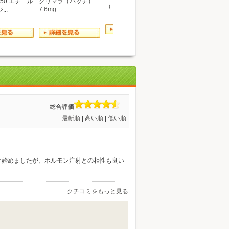
クリマラ（パッチ）
50 エチニル
（...
個パック
7.6mg ...
..
総合評価
最新順
|
高い順
|
低い順
け始めましたが、ホルモン注射との相性も良い
クチコミをもっと見る