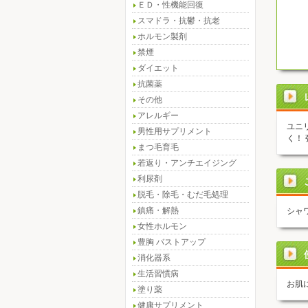
ＥＤ・性機能回復
スマドラ・抗鬱・抗老
ホルモン製剤
禁煙
ダイエット
抗菌薬
その他
アレルギー
ユニ
男性用サプリメント
く！
まつ毛育毛
若返り・アンチエイジング
利尿剤
脱毛・除毛・むだ毛処理
鎮痛・解熱
シャ
女性ホルモン
豊胸 バストアップ
消化器系
生活習慣病
お肌
塗り薬
健康サプリメント