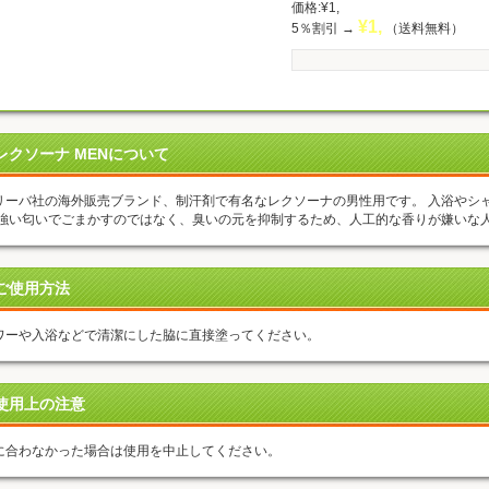
価格:¥1,
¥
1,
5％割引 →
（送料無料）
レクソーナ MENについて
リーバ社の海外販売ブランド、制汗剤で有名なレクソーナの男性用です。 入浴やシ
 強い匂いでごまかすのではなく、臭いの元を抑制するため、人工的な香りが嫌いな
ご使用方法
ワーや入浴などで清潔にした脇に直接塗ってください。
使用上の注意
に合わなかった場合は使用を中止してください。