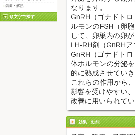
鎮痛・解熱
なります。
GnRH（ゴナドト
頭文字で探す
ルモンのFSH（卵
して、卵巣内の卵が
LH-RH剤（GnR
GnRH（ゴナドト
体ホルモンの分泌を
的に熟成させていき
これらの作用から、
影響を受けやすい、
改善に用いられてい
効果・効能