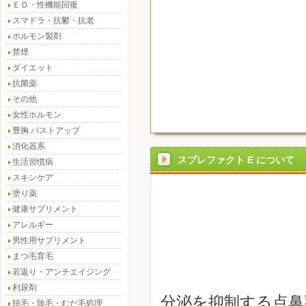
ＥＤ・性機能回復
スマドラ・抗鬱・抗老
ホルモン製剤
禁煙
ダイエット
抗菌薬
その他
女性ホルモン
豊胸 バストアップ
消化器系
スプレファクト E について
生活習慣病
スキンケア
塗り薬
健康サプリメント
アレルギー
男性用サプリメント
まつ毛育毛
若返り・アンチエイジング
利尿剤
分泌を抑制する点鼻
脱毛・除毛・むだ毛処理