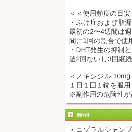
＜＜使用頻度の目安
・ふけ症および脂漏
最初の2〜4週間は
間に1回の割合で使
・DHT発生の抑制
週2回ないし3回継
＜ノキシジル 10mg
１日１回１錠を服用
※副作用の危険性が
副作用
＜ニゾラルシャンプ