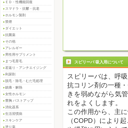
ＥＤ・性機能回復
スマドラ・抗鬱・抗老
ホルモン製剤
禁煙
ダイエット
抗菌薬
その他
アレルギー
男性用サプリメント
まつ毛育毛
スピリーバ 吸入用について
若返り・アンチエイジング
利尿剤
スピリーバは、呼吸
脱毛・除毛・むだ毛処理
抗コリン剤の一種・
鎮痛・解熱
きを弱めながら気管
女性ホルモン
豊胸 バストアップ
れをよくします。
消化器系
この作用から、主に
生活習慣病
（COPD）により
スキンケア
塗り薬