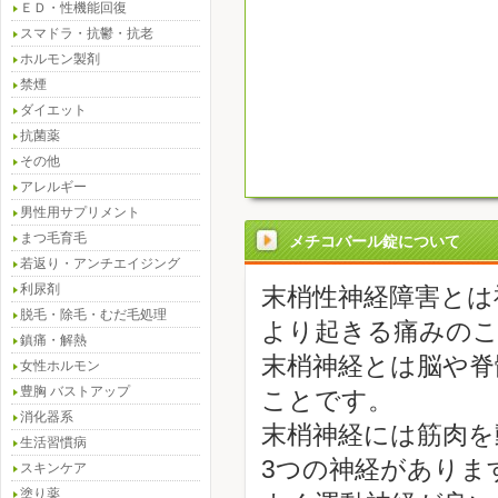
ＥＤ・性機能回復
スマドラ・抗鬱・抗老
ホルモン製剤
禁煙
ダイエット
抗菌薬
その他
アレルギー
男性用サプリメント
まつ毛育毛
メチコバール錠について
若返り・アンチエイジング
利尿剤
末梢性神経障害とは
脱毛・除毛・むだ毛処理
より起きる痛みの
鎮痛・解熱
末梢神経とは脳や脊
女性ホルモン
豊胸 バストアップ
ことです。
消化器系
末梢神経には筋肉を
生活習慣病
3つの神経がありま
スキンケア
塗り薬