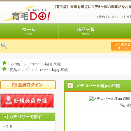
【育毛堂】香港を拠点に世界6ヶ国の医薬品をお
初めての方へ
お支
その他
メチコバール錠μg 30錠
商品マップ
メチコバール錠μg 30錠
メチコバール錠μg 30錠
カテゴリーで探す
育毛