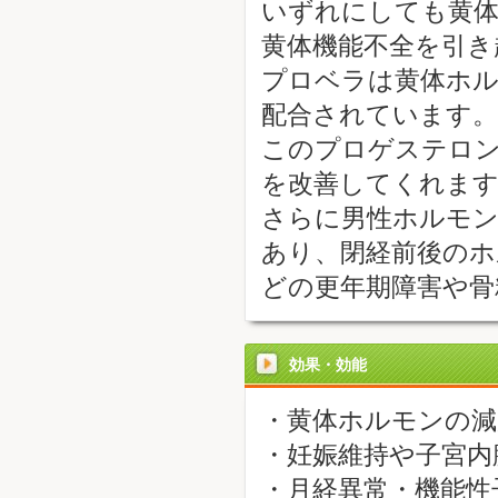
いずれにしても黄体
黄体機能不全を引き
プロベラは黄体ホ
配合されています。
このプロゲステロ
を改善してくれま
さらに男性ホルモ
あり、閉経前後のホ
どの更年期障害や骨
効果・効能
・黄体ホルモンの減
・妊娠維持や子宮内
・月経異常・機能性