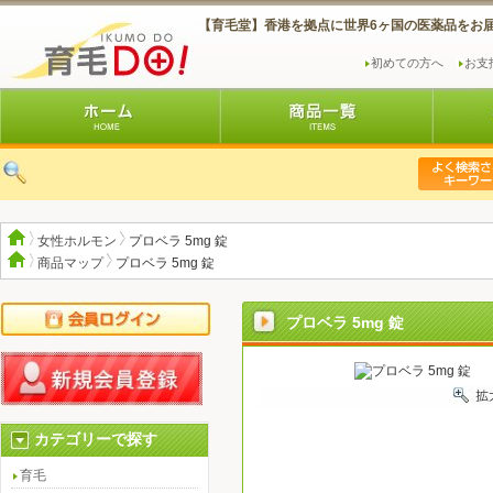
【育毛堂】香港を拠点に世界6ヶ国の医薬品をお
初めての方へ
お支
女性ホルモン
プロベラ 5mg 錠
商品マップ
プロベラ 5mg 錠
プロベラ 5mg 錠
カテゴリーで探す
育毛