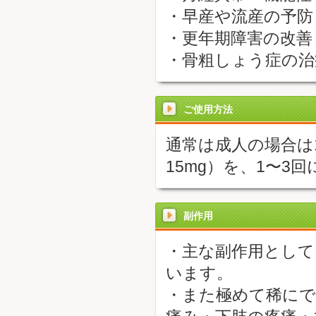
・早産や流産の予防
・更年期障害の改善
・骨粗しょう症の治
ご使用方法
通常は成人の場合は1
15mg）を、1〜3
副作用
・主な副作用として
います。
・また極めて稀にで