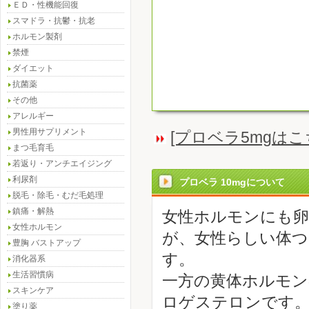
ＥＤ・性機能回復
スマドラ・抗鬱・抗老
ホルモン製剤
禁煙
ダイエット
抗菌薬
その他
アレルギー
男性用サプリメント
[プロベラ5mgは
まつ毛育毛
若返り・アンチエイジング
利尿剤
プロベラ 10mgについて
脱毛・除毛・むだ毛処理
鎮痛・解熱
女性ホルモンにも卵
女性ホルモン
が、女性らしい体
豊胸 バストアップ
す。
消化器系
生活習慣病
一方の黄体ホルモン
スキンケア
ロゲステロンです
塗り薬