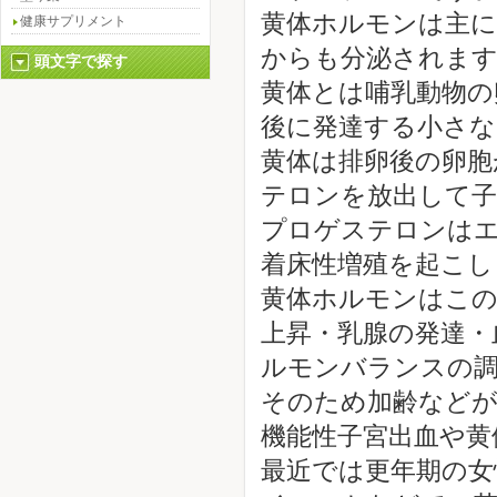
黄体ホルモンは主に
健康サプリメント
からも分泌されま
頭文字で探す
黄体とは哺乳動物の
後に発達する小さな
黄体は排卵後の卵胞
テロンを放出して子
プロゲステロンは
着床性増殖を起こし
黄体ホルモンはこの
上昇・乳腺の発達・
ルモンバランスの
そのため加齢などが
機能性子宮出血や黄
最近では更年期の女