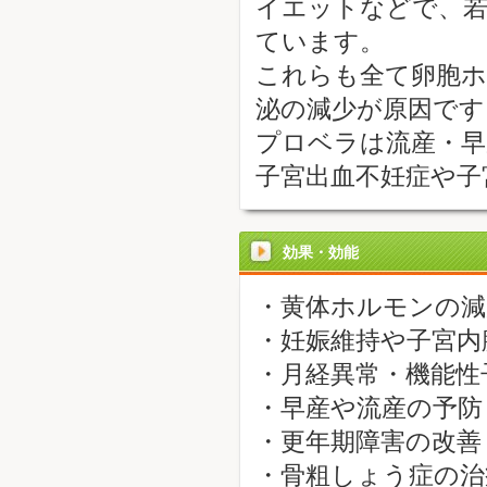
イエットなどで、若
ています。
これらも全て卵胞
泌の減少が原因です
プロベラは流産・早
子宮出血不妊症や子
効果・効能
・黄体ホルモンの減
・妊娠維持や子宮内
・月経異常・機能性
・早産や流産の予防
・更年期障害の改善
・骨粗しょう症の治