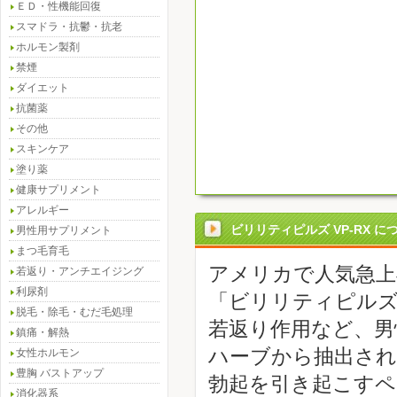
ＥＤ・性機能回復
スマドラ・抗鬱・抗老
ホルモン製剤
禁煙
ダイエット
抗菌薬
その他
スキンケア
塗り薬
健康サプリメント
アレルギー
ビリリティピルズ VP-RX に
男性用サプリメント
まつ毛育毛
アメリカで人気急
若返り・アンチエイジング
利尿剤
「ビリリティピルズ
脱毛・除毛・むだ毛処理
若返り作用など、男
鎮痛・解熱
ハーブから抽出され
女性ホルモン
豊胸 バストアップ
勃起を引き起こすペ
消化器系