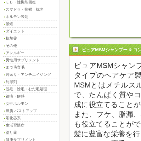
ＥＤ・性機能回復
スマドラ・抗鬱・抗老
ホルモン製剤
禁煙
ダイエット
抗菌薬
その他
ピュアMSMシャンプー & 
アレルギー
男性用サプリメント
ピュアMSMシャン
まつ毛育毛
タイプのヘアケア
若返り・アンチエイジング
利尿剤
MSMとはメチルス
脱毛・除毛・むだ毛処理
で、たんぱく質やコ
鎮痛・解熱
成に役立てること
女性ホルモン
豊胸 バストアップ
また、フケ、脂漏、
消化器系
も役立てることが
生活習慣病
髪に豊富な栄養を行
塗り薬
健康サプリメント