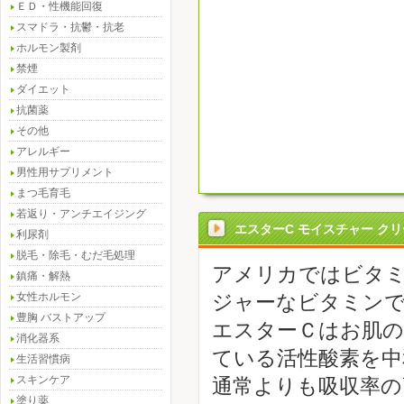
ＥＤ・性機能回復
スマドラ・抗鬱・抗老
ホルモン製剤
禁煙
ダイエット
抗菌薬
その他
アレルギー
男性用サプリメント
まつ毛育毛
若返り・アンチエイジング
エスターC モイスチャー ク
利尿剤
脱毛・除毛・むだ毛処理
アメリカではビタミ
鎮痛・解熱
女性ホルモン
ジャーなビタミン
豊胸 バストアップ
エスターＣはお肌
消化器系
ている活性酸素を中
生活習慣病
スキンケア
通常よりも吸収率の
塗り薬