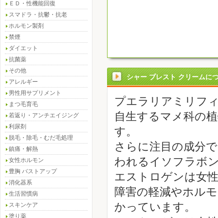
ＥＤ・性機能回復
スマドラ・抗鬱・抗老
ホルモン製剤
禁煙
ダイエット
抗菌薬
その他
シャー ブレスト クリームに
アレルギー
男性用サプリメント
プエラリアミリフ
まつ毛育毛
自生するマメ科の植
若返り・アンチエイジング
利尿剤
す。
脱毛・除毛・むだ毛処理
さらに注目の成分で
鎮痛・解熱
われるイソフラボ
女性ホルモン
豊胸 バストアップ
エストロゲンは女性
消化器系
障害の軽減やホルモ
生活習慣病
かっています。
スキンケア
塗り薬